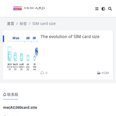
首页
标签
SIM card size
The evolution of SIM card size
0
eSIM
联系我
me(At)360card.site